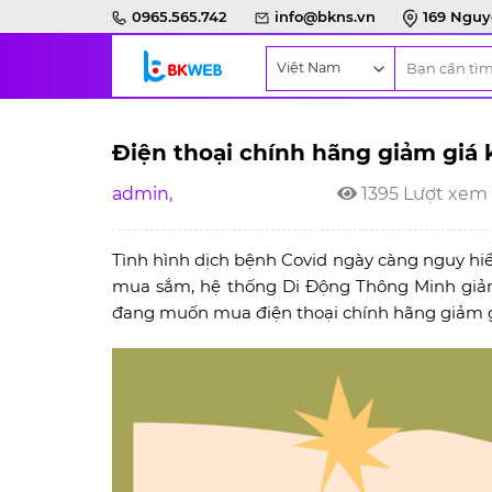
Skip
0965.565.742
info@bkns.vn
169 Nguy
to
content
Điện thoại chính hãng giảm giá 
admin,
1395 Lượt xem
Tình hình dịch bệnh Covid ngày càng nguy hiể
mua sắm, hệ thống Di Động Thông Minh giảm
đang muốn mua điện thoại chính hãng giảm giá 