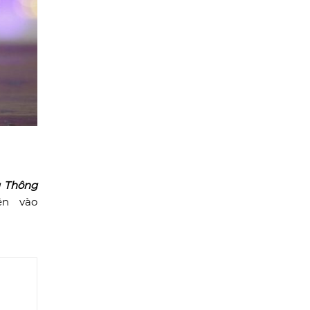
 Thông
ên vào