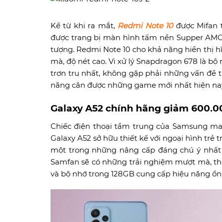
Kể từ khi ra mắt,
Redmi Note 10
được Mifan 
được trang bị màn hình tấm nền Supper AMOL
tượng. Redmi Note 10 cho khả năng hiển thị h
mà, độ nét cao. Vi xử lý Snapdragon 678 là b
trơn tru nhất, không gặp phải những vấn đề t
năng cân được những game mới nhất hiện na
Galaxy A52 chính hãng giảm 600.
Chiếc điện thoại tầm trung của Samsung m
Galaxy A52 sở hữu thiết kế với ngoại hình trẻ 
một trong những nâng cấp đáng chú ý nhất t
Samfan sẽ có những trải nghiệm mượt mà, th
và bộ nhớ trong 128GB cung cấp hiệu năng ổn