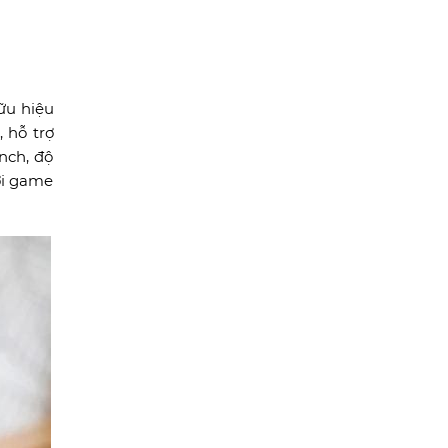
ữu hiệu
 hỗ trợ
nch, độ
ơi game