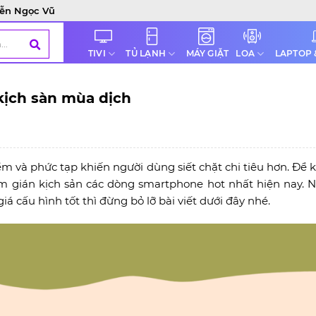
ễn Ngọc Vũ
TIVI
TỦ LẠNH
LOA
MÁY GIẶT
LAPTOP 
kịch sàn mùa dịch
m và phức tạp khiến người dùng siết chặt chi tiêu hơn. Để k
 gián kịch sản các dòng smartphone hot nhất hiện nay. 
cấu hình tốt thì đừng bỏ lỡ bài viết dưới đây nhé.