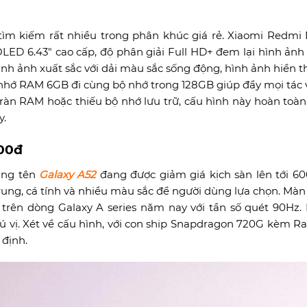
tìm kiếm rất nhiều trong phân khúc giá rẻ. Xiaomi Redmi 
ED 6.43″ cao cấp, độ phân giải Full HD+ đem lại hình ảnh
ình ảnh xuất sắc với dải màu sắc sống động, hình ảnh hiển t
ộ nhớ RAM 6GB đi cùng bộ nhớ trong 128GB giúp đẩy mọi tác v
ràn RAM hoặc thiếu bộ nhớ lưu trữ, cấu hình này hoàn toàn
y.
000đ
ang tên
Galaxy A52
đang được giảm giá kịch sàn lên tới 60
trung, cá tính và nhiều màu sắc để người dùng lựa chọn. Màn
rên dòng Galaxy A series năm nay với tần số quét 90Hz.
ú vị. Xét về cấu hình, với con ship Snapdragon 720G kèm 
 định.