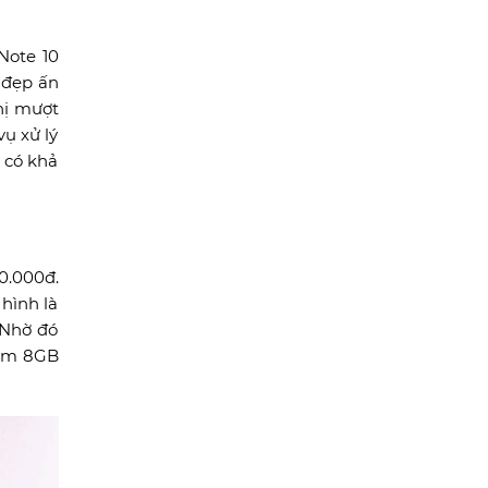
Note 10
 đẹp ấn
hị mượt
ụ xử lý
 có khả
0.000đ.
 hình là
 Nhờ đó
Ram 8GB